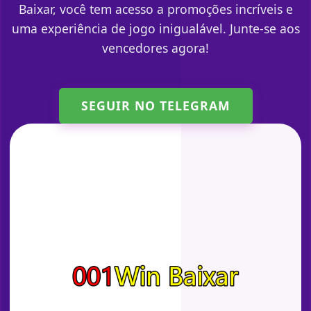
Baixar, você tem acesso a promoções incríveis e
uma experiência de jogo inigualável. Junte-se aos
vencedores agora!
SEGUIR NO TELEGRAM