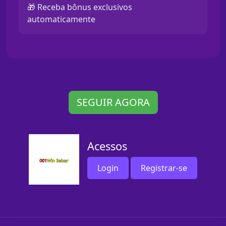
🎁 Receba bônus exclusivos
automaticamente
SEGUIR AGORA
Acessos
Login
Registrar-se