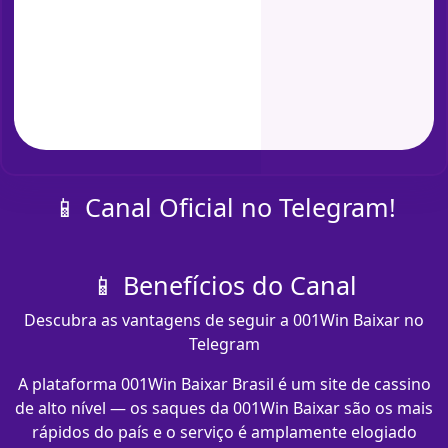
📱 Canal Oficial no Telegram!
📱 Benefícios do Canal
Descubra as vantagens de seguir a 001Win Baixar no
Telegram
A plataforma 001Win Baixar Brasil é um site de cassino
de alto nível — os saques da 001Win Baixar são os mais
rápidos do país e o serviço é amplamente elogiado