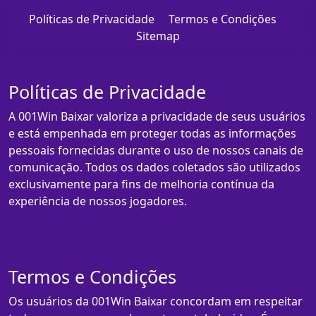
Políticas de Privacidade
Termos e Condições
Sitemap
Políticas de Privacidade
A 001Win Baixar valoriza a privacidade de seus usuários
e está empenhada em proteger todas as informações
pessoais fornecidas durante o uso de nossos canais de
comunicação. Todos os dados coletados são utilizados
exclusivamente para fins de melhoria contínua da
experiência de nossos jogadores.
Termos e Condições
Os usuários da 001Win Baixar concordam em respeitar