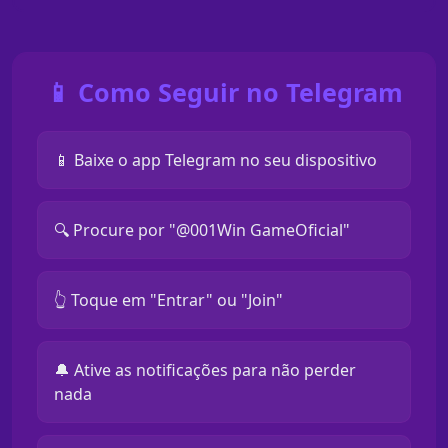
📱 Como Seguir no Telegram
📱 Baixe o app Telegram no seu dispositivo
🔍 Procure por "@001Win GameOficial"
👆 Toque em "Entrar" ou "Join"
🔔 Ative as notificações para não perder
nada