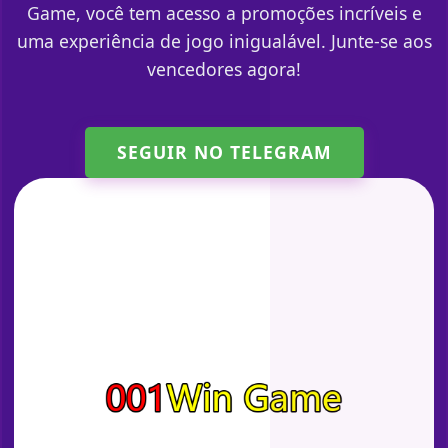
Game, você tem acesso a promoções incríveis e
uma experiência de jogo inigualável. Junte-se aos
vencedores agora!
SEGUIR NO TELEGRAM