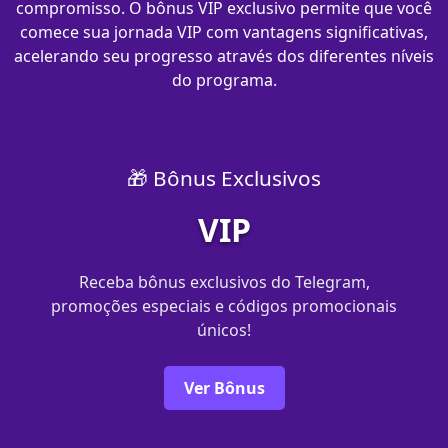
compromisso. O bônus VIP exclusivo permite que você
comece sua jornada VIP com vantagens significativas,
acelerando seu progresso através dos diferentes níveis
do programa.
🎁 Bônus Exclusivos
VIP
Receba bônus exclusivos do Telegram,
promoções especiais e códigos promocionais
únicos!
Ver Bônus