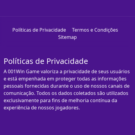
Políticas de Privacidade
Termos e Condições
Sitemap
Políticas de Privacidade
A 001Win Game valoriza a privacidade de seus usuários
e está empenhada em proteger todas as informações
pessoais fornecidas durante o uso de nossos canais de
comunicação. Todos os dados coletados são utilizados
exclusivamente para fins de melhoria contínua da
experiência de nossos jogadores.