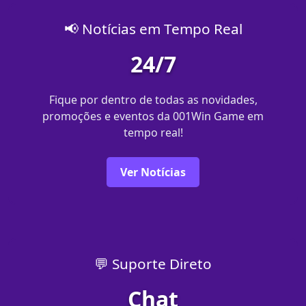
📢 Notícias em Tempo Real
24/7
Fique por dentro de todas as novidades,
promoções e eventos da 001Win Game em
tempo real!
Ver Notícias
💬 Suporte Direto
Chat