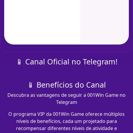
📱 Canal Oficial no Telegram!
📱 Benefícios do Canal
Descubra as vantagens de seguir a 001Win Game no
Telegram
O programa VIP da 001Win Game oferece múltiplos
níveis de benefícios, cada um projetado para
recompensar diferentes níveis de atividade e