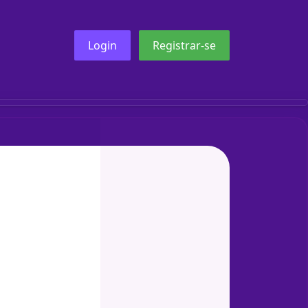
Login
Registrar-se