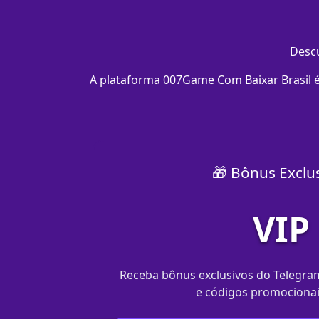
Desc
A plataforma 007Game Com Baixar Brasil é 
🎁 Bônus Exclu
VIP
Receba bônus exclusivos do Telegra
e códigos promocionai