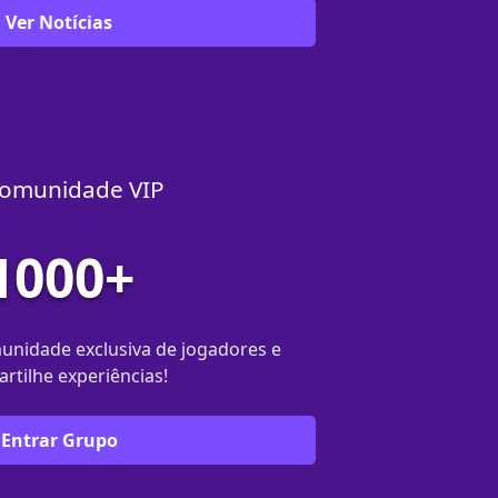
Ver Notícias
Comunidade VIP
1000+
unidade exclusiva de jogadores e
rtilhe experiências!
Entrar Grupo