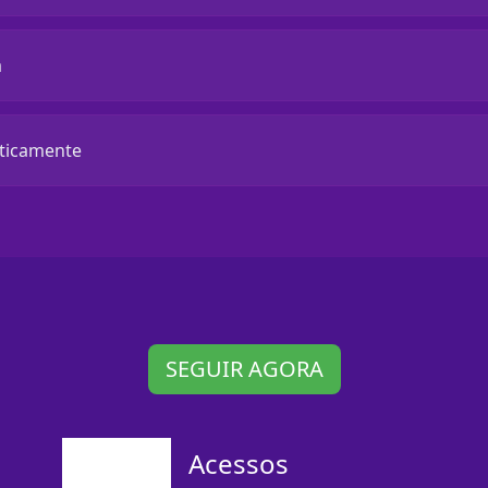
a
aticamente
SEGUIR AGORA
Acessos