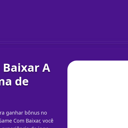
Baixar A
ma de
ra ganhar bônus no
Game Com Baixar, você