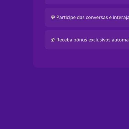
💬 Participe das conversas e interaj
🎁 Receba bônus exclusivos autom