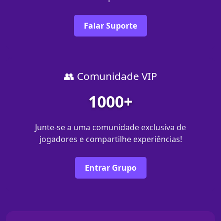
Falar Suporte
👥 Comunidade VIP
1000+
Junte-se a uma comunidade exclusiva de
jogadores e compartilhe experiências!
Entrar Grupo