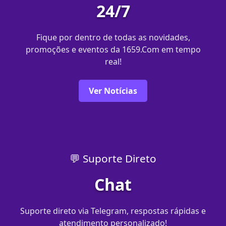
24/7
Fique por dentro de todas as novidades,
promoções e eventos da 1659.Com em tempo
real!
Ver Notícias
💬 Suporte Direto
Chat
Suporte direto via Telegram, respostas rápidas e
atendimento personalizado!