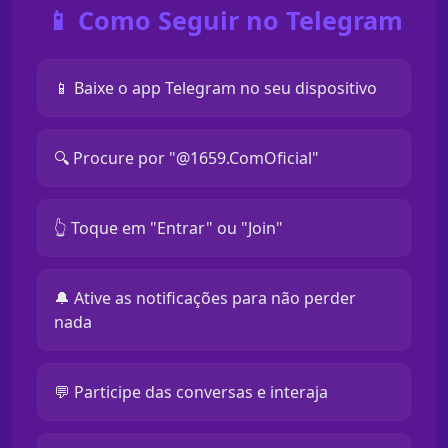
📱 Como Seguir no Telegram
📱 Baixe o app Telegram no seu dispositivo
🔍 Procure por "@1659.ComOficial"
👆 Toque em "Entrar" ou "Join"
🔔 Ative as notificações para não perder
nada
💬 Participe das conversas e interaja