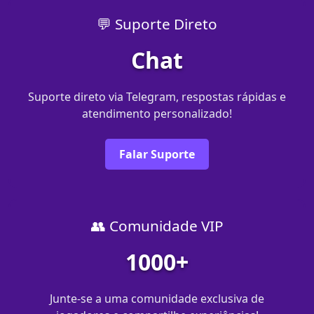
💬 Suporte Direto
Chat
Suporte direto via Telegram, respostas rápidas e
atendimento personalizado!
Falar Suporte
👥 Comunidade VIP
1000+
Junte-se a uma comunidade exclusiva de