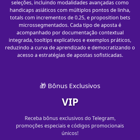
seleções, incluindo modalidades avançadas como
handicaps asiáticos com múltiplos pontos de linha,
totals com incrementos de 0.25, e proposition bets
microssegmentados. Cada tipo de aposta é
acompanhado por documentação contextual
integrada, tooltips explicativos e exemplos práticos,
reduzindo a curva de aprendizado e democratizando o
acesso a estratégias de apostas sofisticadas.
🎁 Bônus Exclusivos
VIP
Receba bônus exclusivos do Telegram,
promoções especiais e códigos promocionais
únicos!