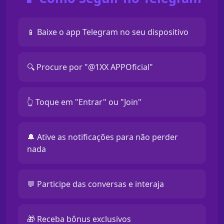
📱 Baixe o app Telegram no seu dispositivo
🔍 Procure por "@1XX APPOficial"
👆 Toque em "Entrar" ou "Join"
🔔 Ative as notificações para não perder
nada
💬 Participe das conversas e interaja
🎁 Receba bônus exclusivos