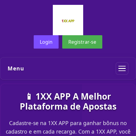
Login
Registrar-se
Menu
📱 1XX APP A Melhor
Plataforma de Apostas
Cadastre-se na 1XX APP para ganhar bônus no
cadastro e em cada recarga. Com a 1XX APP, você