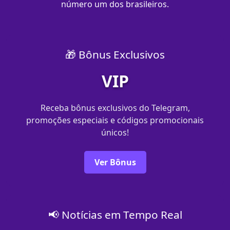
número um dos brasileiros.
🎁 Bônus Exclusivos
VIP
Receba bônus exclusivos do Telegram,
promoções especiais e códigos promocionais
únicos!
Ver Bônus
📢 Notícias em Tempo Real