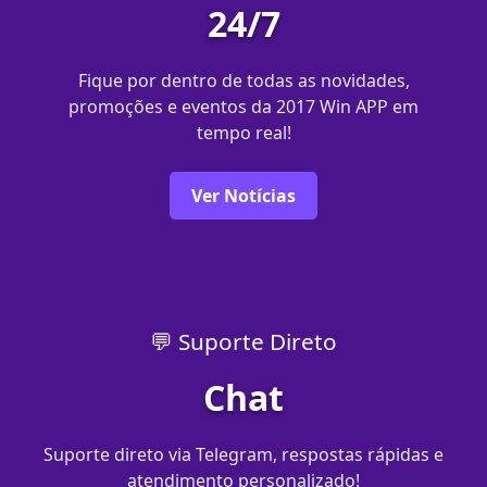
24/7
Fique por dentro de todas as novidades,
promoções e eventos da 2017 Win APP em
tempo real!
Ver Notícias
💬 Suporte Direto
Chat
Suporte direto via Telegram, respostas rápidas e
atendimento personalizado!