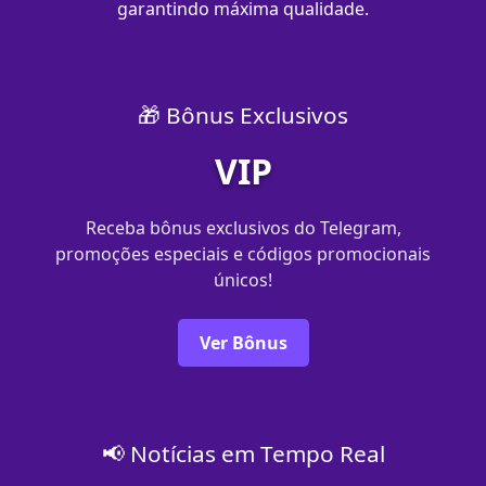
garantindo máxima qualidade.
🎁 Bônus Exclusivos
VIP
Receba bônus exclusivos do Telegram,
promoções especiais e códigos promocionais
únicos!
Ver Bônus
📢 Notícias em Tempo Real