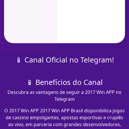
📱 Canal Oficial no Telegram!
📱 Benefícios do Canal
Descubra as vantagens de seguir a 2017 Win APP no
Telegram
O 2017 Win APP 2017 Win APP Brasil disponibiliza jogos
de cassino empolgantes, apostas esportivas e crupiês
ao vivo, em parceria com grandes desenvolvedores,