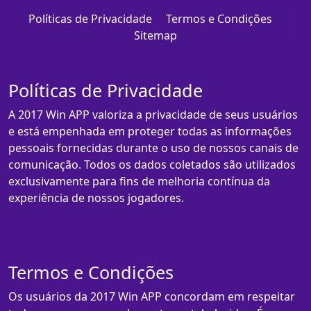
Políticas de Privacidade
Termos e Condições
Sitemap
Políticas de Privacidade
A 2017 Win APP valoriza a privacidade de seus usuários
e está empenhada em proteger todas as informações
pessoais fornecidas durante o uso de nossos canais de
comunicação. Todos os dados coletados são utilizados
exclusivamente para fins de melhoria contínua da
experiência de nossos jogadores.
Termos e Condições
Os usuários da 2017 Win APP concordam em respeitar