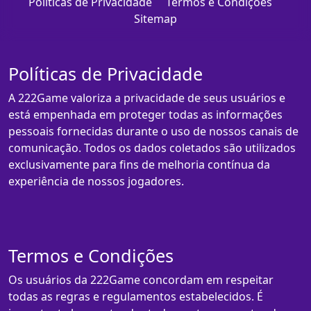
Políticas de Privacidade
Termos e Condições
Sitemap
Políticas de Privacidade
A 222Game valoriza a privacidade de seus usuários e
está empenhada em proteger todas as informações
pessoais fornecidas durante o uso de nossos canais de
comunicação. Todos os dados coletados são utilizados
exclusivamente para fins de melhoria contínua da
experiência de nossos jogadores.
Termos e Condições
Os usuários da 222Game concordam em respeitar
todas as regras e regulamentos estabelecidos. É