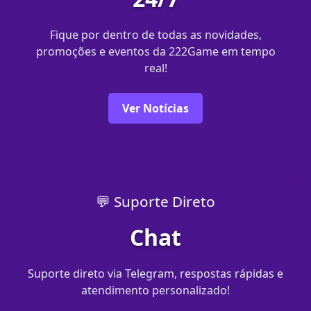
Fique por dentro de todas as novidades,
promoções e eventos da 222Game em tempo
real!
Ver Notícias
💬 Suporte Direto
Chat
Suporte direto via Telegram, respostas rápidas e
atendimento personalizado!