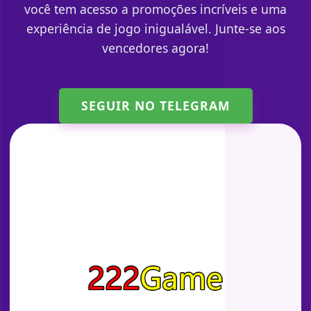
você tem acesso a promoções incríveis e uma
experiência de jogo inigualável. Junte-se aos
vencedores agora!
SEGUIR NO TELEGRAM