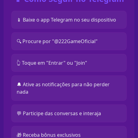
📱 Baixe o app Telegram no seu dispositivo
🔍 Procure por "@222GameOficial"
👆 Toque em "Entrar" ou "Join"
🔔 Ative as notificações para não perder
nada
💬 Participe das conversas e interaja
🎁 Receba bônus exclusivos