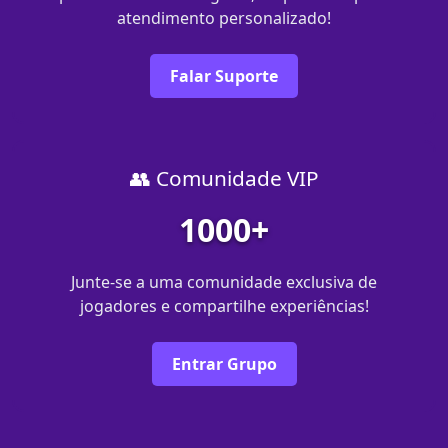
atendimento personalizado!
Falar Suporte
👥 Comunidade VIP
1000+
Junte-se a uma comunidade exclusiva de
jogadores e compartilhe experiências!
Entrar Grupo