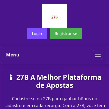
Login
Registrar-se
Menu
📱 27B A Melhor Plataforma
de Apostas
Cadastre-se na 27B para ganhar bônus no
cadastro e em cada recarga. Com a 27B, você tem