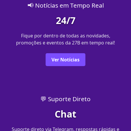
📢 Notícias em Tempo Real
24/7
Fique por dentro de todas as novidades,
promoções e eventos da 27B em tempo real!
Ver Notícias
💬 Suporte Direto
Chat
Suporte direto via Telegram, respostas rápidas e