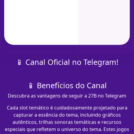
📱 Canal Oficial no Telegram!
📱 Benefícios do Canal
Descubra as vantagens de seguir a 27B no Telegram
Cada slot temático é cuidadosamente projetado para
capturar a essência do tema, incluindo gráficos
autênticos, trilhas sonoras temáticas e recursos
especiais que refletem o universo do tema. Estes jogos