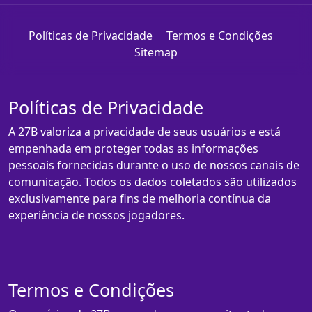
Políticas de Privacidade
Termos e Condições
Sitemap
Políticas de Privacidade
A 27B valoriza a privacidade de seus usuários e está
empenhada em proteger todas as informações
pessoais fornecidas durante o uso de nossos canais de
comunicação. Todos os dados coletados são utilizados
exclusivamente para fins de melhoria contínua da
experiência de nossos jogadores.
Termos e Condições