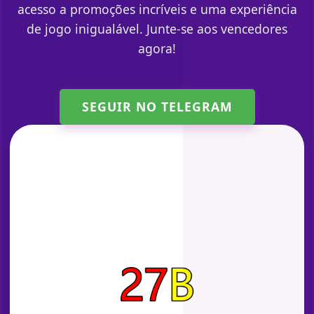
acesso a promoções incríveis e uma experiência
de jogo inigualável. Junte-se aos vencedores
agora!
SEGUIR NO TELEGRAM