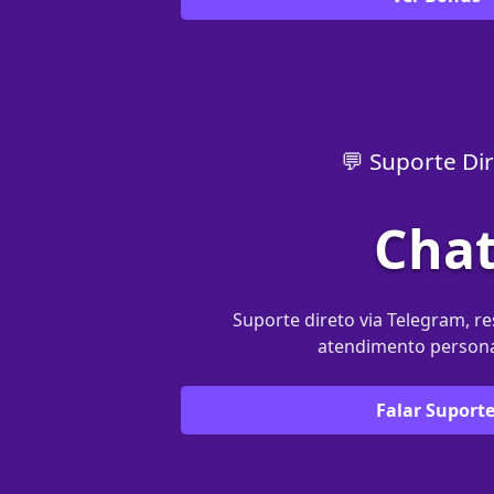
💬 Suporte Di
Cha
Suporte direto via Telegram, r
atendimento persona
Falar Suport