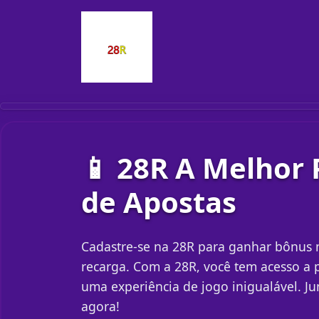
📱 28R A Melhor
de Apostas
Cadastre-se na 28R para ganhar bônus 
recarga. Com a 28R, você tem acesso a 
uma experiência de jogo inigualável. J
agora!