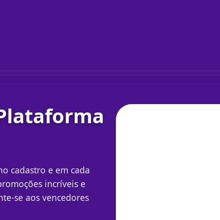
 Plataforma
no cadastro e em cada
promoções incríveis e
unte-se aos vencedores