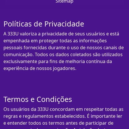
Sitemap
Políticas de Privacidade
A 333U valoriza a privacidade de seus usuários e está
empenhada em proteger todas as informações
pessoais fornecidas durante o uso de nossos canais de
comunicação. Todos os dados coletados são utilizados
exclusivamente para fins de melhoria contínua da
experiência de nossos jogadores.
Termos e Condições
Os usuários da 333U concordam em respeitar todas as
regras e regulamentos estabelecidos. É importante ler
e entender todos os termos antes de participar de