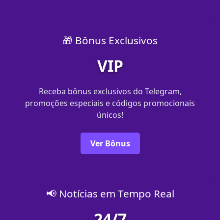
🎁 Bônus Exclusivos
VIP
Receba bônus exclusivos do Telegram,
promoções especiais e códigos promocionais
únicos!
Ver Bônus
📢 Notícias em Tempo Real
24/7