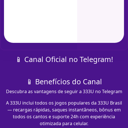
📱 Canal Oficial no Telegram!
📱 Benefícios do Canal
Descubra as vantagens de seguir a 333U no Telegram
A 333U inclui todos os jogos populares da 333U Brasil
— recargas rápidas, saques instantâneos, bônus em
todos os cantos e suporte 24h com experiência
otimizada para celular.