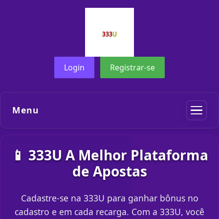
Login
Registrar-se
Menu
📱 333U A Melhor Plataforma
de Apostas
Cadastre-se na 333U para ganhar bônus no
cadastro e em cada recarga. Com a 333U, você