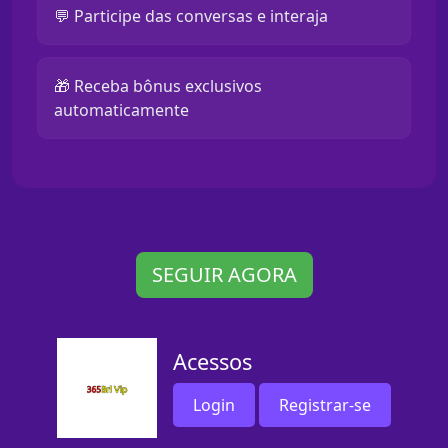
💬 Participe das conversas e interaja
🎁 Receba bônus exclusivos
automaticamente
SEGUIR AGORA
Acessos
Login
Registrar-se