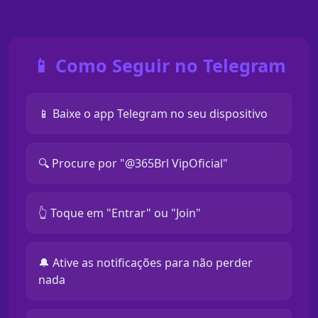
📱 Como Seguir no Telegram
📱 Baixe o app Telegram no seu dispositivo
🔍 Procure por "@365Brl VipOficial"
👆 Toque em "Entrar" ou "Join"
🔔 Ative as notificações para não perder
nada