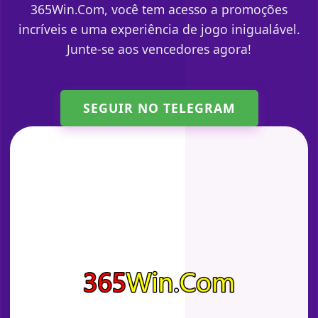
365Win.Com, você tem acesso a promoções
incríveis e uma experiência de jogo inigualável.
Junte-se aos vencedores agora!
SEGUIR NO TELEGRAM