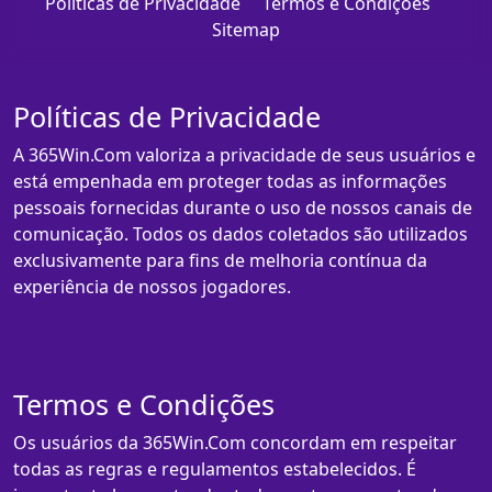
Políticas de Privacidade
Termos e Condições
Sitemap
Políticas de Privacidade
A 365Win.Com valoriza a privacidade de seus usuários e
está empenhada em proteger todas as informações
pessoais fornecidas durante o uso de nossos canais de
comunicação. Todos os dados coletados são utilizados
exclusivamente para fins de melhoria contínua da
experiência de nossos jogadores.
Termos e Condições
Os usuários da 365Win.Com concordam em respeitar
todas as regras e regulamentos estabelecidos. É