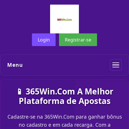
Login
Registrar-se
Menu
📱 365Win.Com A Melhor
Plataforma de Apostas
Cadastre-se na 365Win.Com para ganhar bônus
no cadastro e em cada recarga. Com a