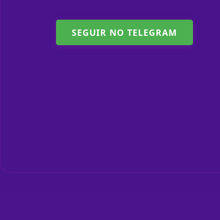
SEGUIR NO TELEGRAM