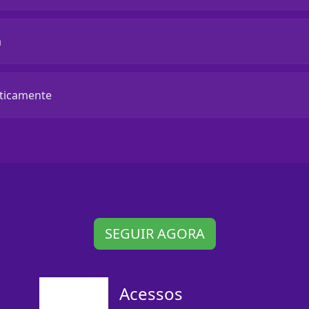
a
aticamente
SEGUIR AGORA
Acessos