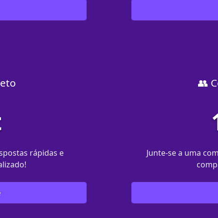
reto
👥 
t
espostas rápidas e
Junte-se a uma com
lizado!
compa
e