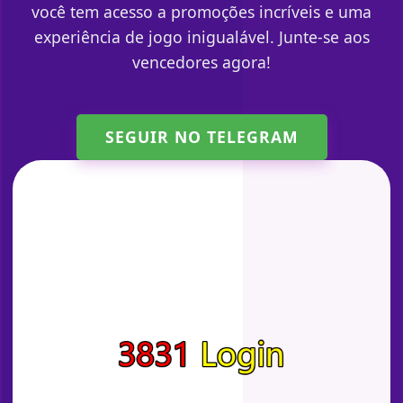
você tem acesso a promoções incríveis e uma
experiência de jogo inigualável. Junte-se aos
vencedores agora!
SEGUIR NO TELEGRAM