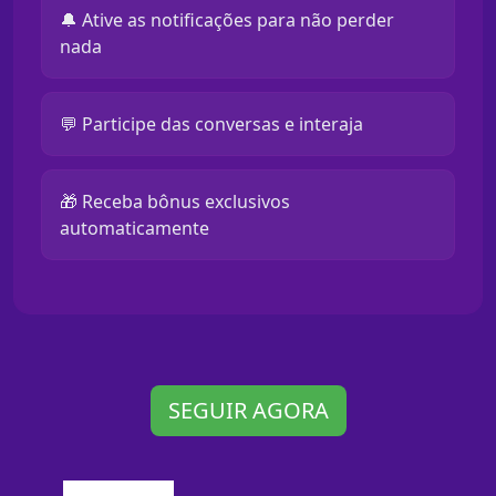
🔔 Ative as notificações para não perder
nada
💬 Participe das conversas e interaja
🎁 Receba bônus exclusivos
automaticamente
SEGUIR AGORA