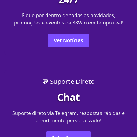
Fique por dentro de todas as novidades,
promoções e eventos da 38Win em tempo real!
Ver Notícias
💬 Suporte Direto
Chat
Suporte direto via Telegram, respostas rápidas e
atendimento personalizado!