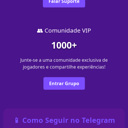
Falar Suporte
👥 Comunidade VIP
1000+
Junte-se a uma comunidade exclusiva de
jogadores e compartilhe experiências!
Entrar Grupo
📱 Como Seguir no Telegram