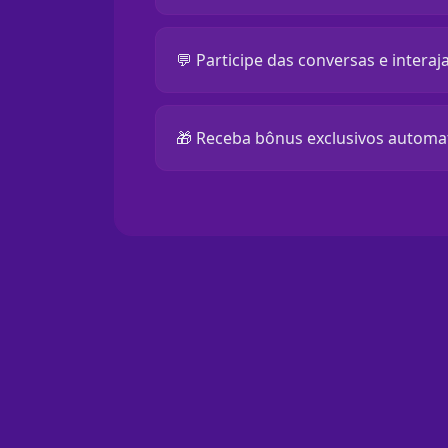
💬 Participe das conversas e interaj
🎁 Receba bônus exclusivos autom