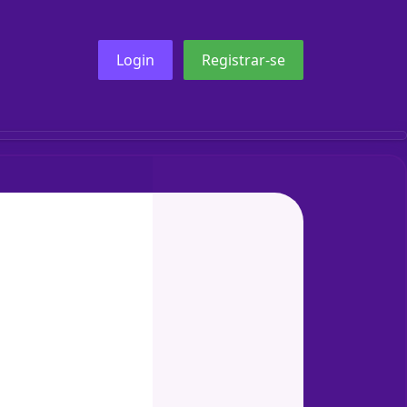
Login
Registrar-se