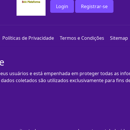
Login
Registrar-se
Políticas de Privacidade
Termos e Condições
Sitemap
de
 seus usuários e está empenhada em proteger todas as inf
dados coletados são utilizados exclusivamente para fins d