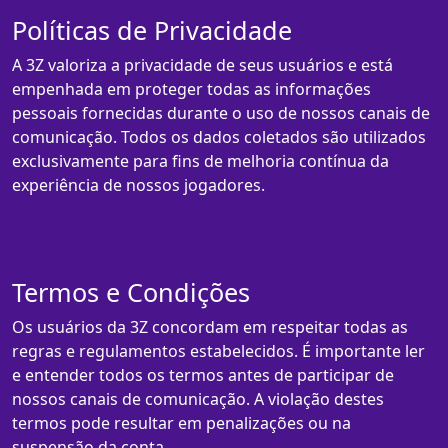
Políticas de Privacidade
A 3Z valoriza a privacidade de seus usuários e está
empenhada em proteger todas as informações
pessoais fornecidas durante o uso de nossos canais de
comunicação. Todos os dados coletados são utilizados
exclusivamente para fins de melhoria contínua da
experiência de nossos jogadores.
Termos e Condições
Os usuários da 3Z concordam em respeitar todas as
regras e regulamentos estabelecidos. É importante ler
e entender todos os termos antes de participar de
nossos canais de comunicação. A violação destes
termos pode resultar em penalizações ou na
suspensão da conta.