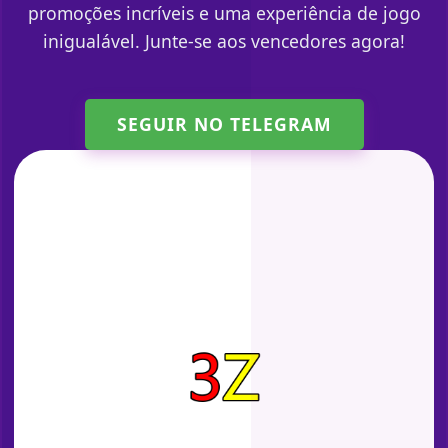
promoções incríveis e uma experiência de jogo
inigualável. Junte-se aos vencedores agora!
SEGUIR NO TELEGRAM