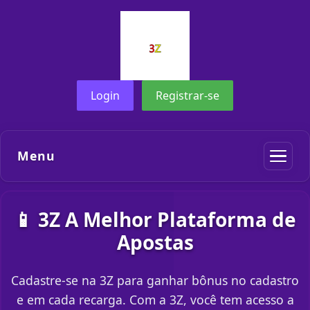
Login
Registrar-se
Menu
📱 3Z A Melhor Plataforma de
Apostas
Cadastre-se na 3Z para ganhar bônus no cadastro
e em cada recarga. Com a 3Z, você tem acesso a