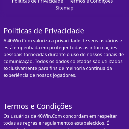
Políticas de Privacidade
Termos e Condições
Sitemap
Políticas de Privacidade
A 40Win.Com valoriza a privacidade de seus usuários e
está empenhada em proteger todas as informações
pessoais fornecidas durante o uso de nossos canais de
comunicação. Todos os dados coletados são utilizados
exclusivamente para fins de melhoria contínua da
experiência de nossos jogadores.
Termos e Condições
Os usuários da 40Win.Com concordam em respeitar
todas as regras e regulamentos estabelecidos. É