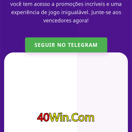
você tem acesso a promoções incríveis e uma
experiência de jogo inigualável. Junte-se aos
vencedores agora!
SEGUIR NO TELEGRAM