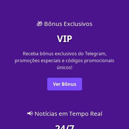
🎁 Bônus Exclusivos
VIP
Receba bônus exclusivos do Telegram,
promoções especiais e códigos promocionais
únicos!
Ver Bônus
📢 Notícias em Tempo Real
24/7