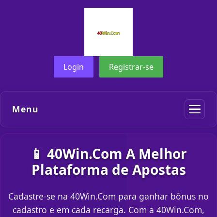
Login
Registrar-se
Menu
📱 40Win.Com A Melhor
Plataforma de Apostas
Cadastre-se na 40Win.Com para ganhar bônus no
cadastro e em cada recarga. Com a 40Win.Com,