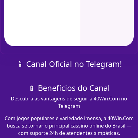
📱 Canal Oficial no Telegram!
📱 Benefícios do Canal
Descubra as vantagens de seguir a 40Win.Com no
Telegram
Com jogos populares e variedade imensa, a 40Win.Com
busca se tornar o principal cassino online do Brasil —
com suporte 24h de atendentes simpáticas.