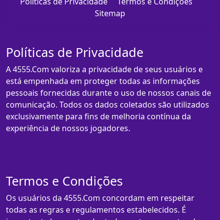
Políticas de Privacidade
Termos e Condições
Sitemap
Políticas de Privacidade
A 4555.Com valoriza a privacidade de seus usuários e
está empenhada em proteger todas as informações
pessoais fornecidas durante o uso de nossos canais de
comunicação. Todos os dados coletados são utilizados
exclusivamente para fins de melhoria contínua da
experiência de nossos jogadores.
Termos e Condições
Os usuários da 4555.Com concordam em respeitar
todas as regras e regulamentos estabelecidos. É