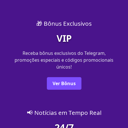
🎁 Bônus Exclusivos
VIP
Receba bônus exclusivos do Telegram,
promoções especiais e códigos promocionais
únicos!
Ver Bônus
📢 Notícias em Tempo Real
24/7