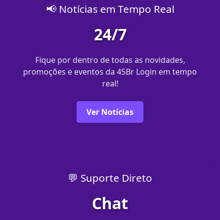
📢 Notícias em Tempo Real
24/7
Fique por dentro de todas as novidades,
promoções e eventos da 45Br Login em tempo
real!
Ver Notícias
💬 Suporte Direto
Chat