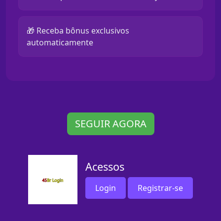
🎁 Receba bônus exclusivos
automaticamente
SEGUIR AGORA
Acessos
Login
Registrar-se