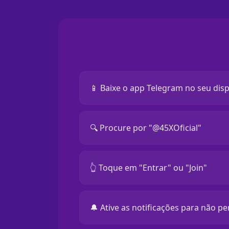
📱 Baixe o app Telegram no seu disp
🔍 Procure por "@45XOficial"
👆 Toque em "Entrar" ou "Join"
🔔 Ative as notificações para não p