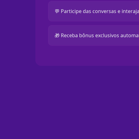
💬 Participe das conversas e interaj
🎁 Receba bônus exclusivos autom