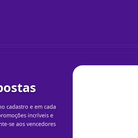
postas
no cadastro e em cada
promoções incríveis e
unte-se aos vencedores