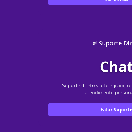
💬 Suporte Di
Cha
Suporte direto via Telegram, r
atendimento persona
Falar Suport