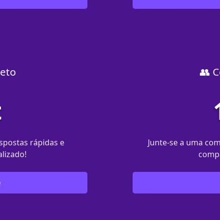
reto
👥 
t
espostas rápidas e
Junte-se a uma com
lizado!
compa
e