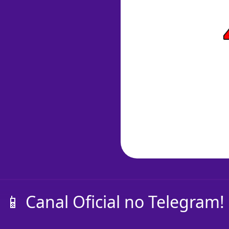
📱 Canal Oficial no Telegram!