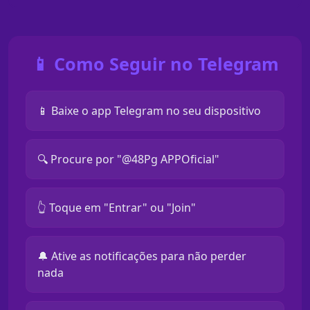
📱 Como Seguir no Telegram
📱 Baixe o app Telegram no seu dispositivo
🔍 Procure por "@48Pg APPOficial"
👆 Toque em "Entrar" ou "Join"
🔔 Ative as notificações para não perder
nada