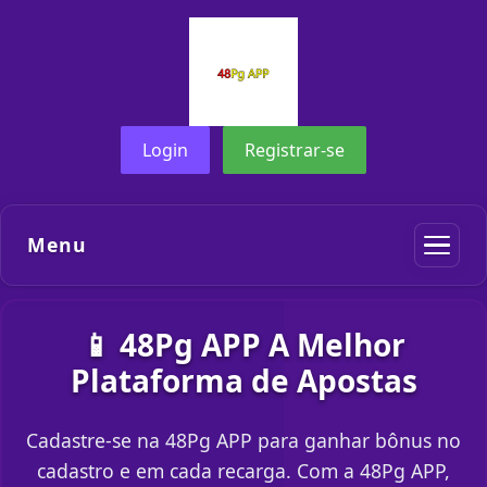
Login
Registrar-se
Menu
📱 48Pg APP A Melhor
Plataforma de Apostas
Cadastre-se na 48Pg APP para ganhar bônus no
cadastro e em cada recarga. Com a 48Pg APP,