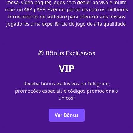
mesa, vídeo pôquer, jogos com dealer ao vivo e muito
mais no 48Pg APP. Fizemos parcerias com os melhores
fornecedores de software para oferecer aos nossos
jogadores uma experiência de jogo de alta qualidade.
🎁 Bônus Exclusivos
VIP
Receba bônus exclusivos do Telegram,
promoções especiais e códigos promocionais
únicos!
Ver Bônus