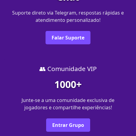
Suporte direto via Telegram, respostas rápidas e
atendimento personalizado!
Falar Suporte
👥 Comunidade VIP
1000+
Junte-se a uma comunidade exclusiva de
jogadores e compartilhe experiências!
Entrar Grupo