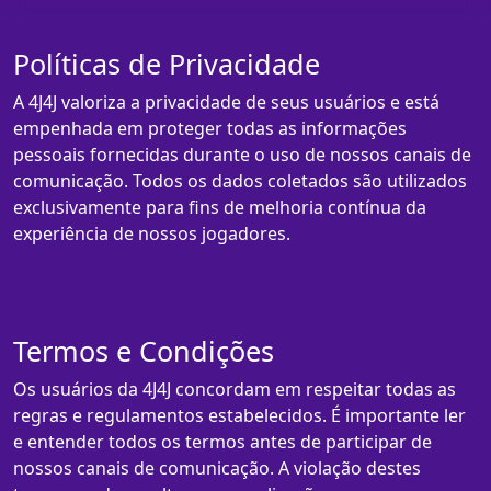
Políticas de Privacidade
A 4J4J valoriza a privacidade de seus usuários e está
empenhada em proteger todas as informações
pessoais fornecidas durante o uso de nossos canais de
comunicação. Todos os dados coletados são utilizados
exclusivamente para fins de melhoria contínua da
experiência de nossos jogadores.
Termos e Condições
Os usuários da 4J4J concordam em respeitar todas as
regras e regulamentos estabelecidos. É importante ler
e entender todos os termos antes de participar de
nossos canais de comunicação. A violação destes