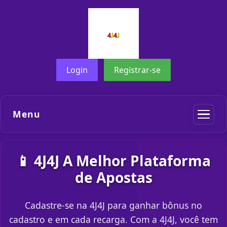
Login
Registrar-se
Menu
📱 4J4J A Melhor Plataforma
de Apostas
Cadastre-se na 4J4J para ganhar bônus no
cadastro e em cada recarga. Com a 4J4J, você tem