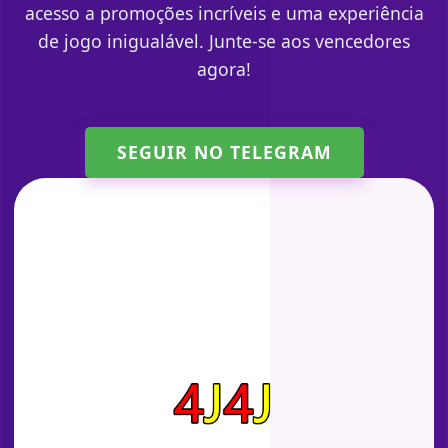
acesso a promoções incríveis e uma experiência
de jogo inigualável. Junte-se aos vencedores
agora!
SEGUIR NO TELEGRAM