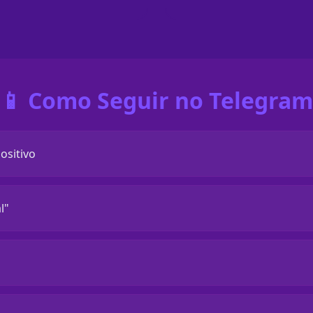
📱 Como Seguir no Telegram
ositivo
l"