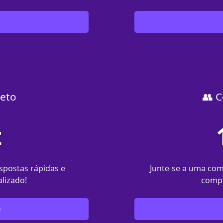
reto
👥 
t
espostas rápidas e
Junte-se a uma com
lizado!
compa
e