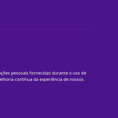
ações pessoais fornecidas durante o uso de
elhoria contínua da experiência de nossos