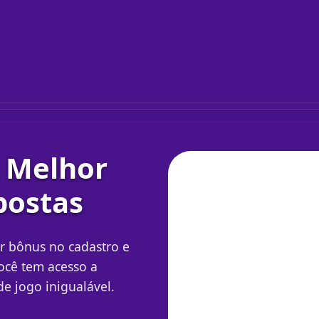
A Melhor
postas
r bônus no cadastro e
ocê tem acesso a
e jogo inigualável.