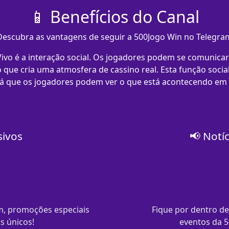
📱 Benefícios do Canal
Descubra as vantagens de seguir a 500Jogo Win no Telegra
ivo é a interação social. Os jogadores podem se comunicar
o que cria uma atmosfera de cassino real. Esta função soc
já que os jogadores podem ver o que está acontecendo em t
sivos
📢 Notí
m, promoções especiais
Fique por dentro d
s únicos!
eventos da 