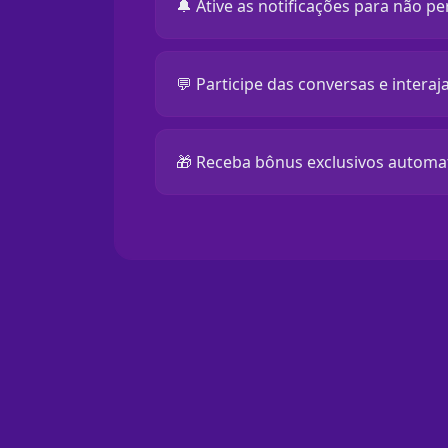
🔔 Ative as notificações para não p
💬 Participe das conversas e interaj
🎁 Receba bônus exclusivos autom