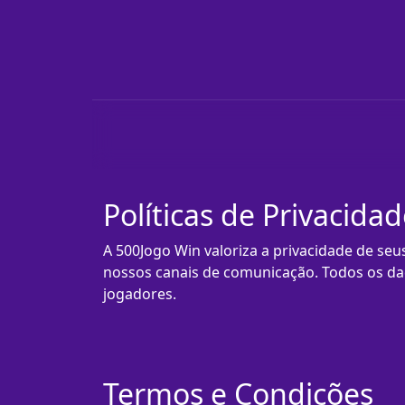
Políticas de Privacida
A 500Jogo Win valoriza a privacidade de se
nossos canais de comunicação. Todos os dad
jogadores.
Termos e Condições