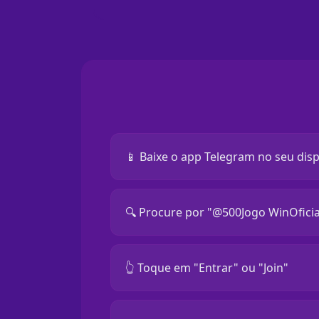
📱 Baixe o app Telegram no seu disp
🔍 Procure por "@500Jogo WinOficia
👆 Toque em "Entrar" ou "Join"