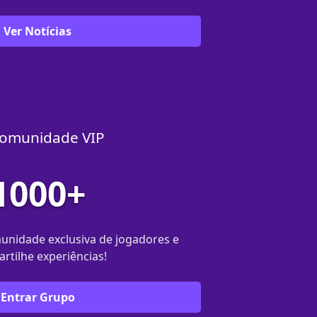
Ver Notícias
Comunidade VIP
1000+
unidade exclusiva de jogadores e
rtilhe experiências!
Entrar Grupo