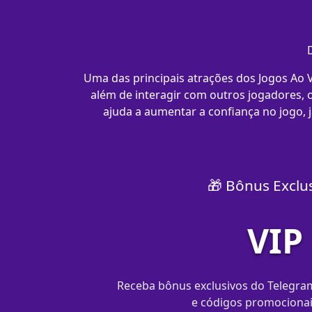
Uma das principais atrações dos Jogos Ao V
além de interagir com outros jogadores, 
ajuda a aumentar a confiança no jogo, 
🎁 Bônus Exclu
VIP
Receba bônus exclusivos do Telegra
e códigos promocionai