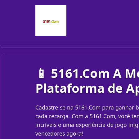
📱 5161.Com A M
Plataforma de A
Cadastre-se na 5161.Com para ganhar 
cada recarga. Com a 5161.Com, você t
incríveis e uma experiência de jogo inig
vencedores agora!