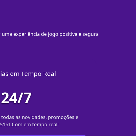
 uma experiência de jogo positiva e segura
cias em Tempo Real
24/7
e todas as novidades, promoções e
 5161.Com em tempo real!