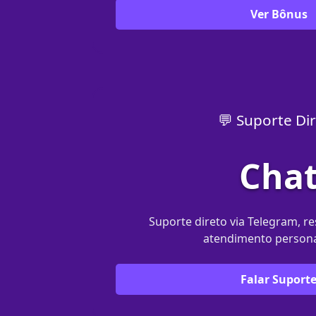
Ver Bônus
💬 Suporte Di
Cha
Suporte direto via Telegram, r
atendimento persona
Falar Suport