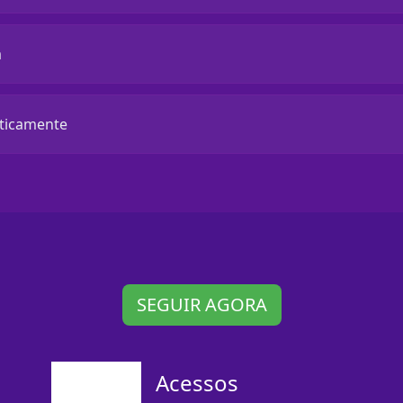
a
aticamente
SEGUIR AGORA
Acessos