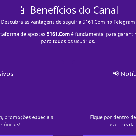
📱 Benefícios do Canal
Descubra as vantagens de seguir a 5161.Com no Telegram
ataforma de apostas
5161.Com
é fundamental para garantir
para todos os usuários.
sivos
📢 Notí
m, promoções especiais
Fique por dentro d
s únicos!
eventos da