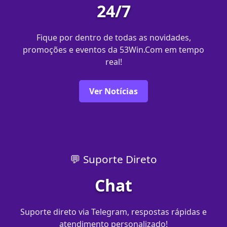
24/7
Fique por dentro de todas as novidades,
promoções e eventos da 53Win.Com em tempo
real!
Ver Notícias
💬 Suporte Direto
Chat
Suporte direto via Telegram, respostas rápidas e
atendimento personalizado!