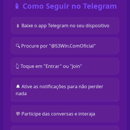
📱 Como Seguir no Telegram
📱 Baixe o app Telegram no seu dispositivo
🔍 Procure por "@53Win.ComOficial"
👆 Toque em "Entrar" ou "Join"
🔔 Ative as notificações para não perder
nada
💬 Participe das conversas e interaja