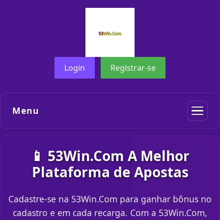
Login
Registrar-se
Menu
📱 53Win.Com A Melhor
Plataforma de Apostas
Cadastre-se na 53Win.Com para ganhar bônus no
cadastro e em cada recarga. Com a 53Win.Com,