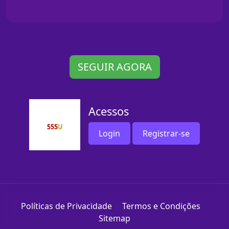
SEGUIR AGORA
Acessos
Login
Registrar-se
Políticas de Privacidade
Termos e Condições
Sitemap