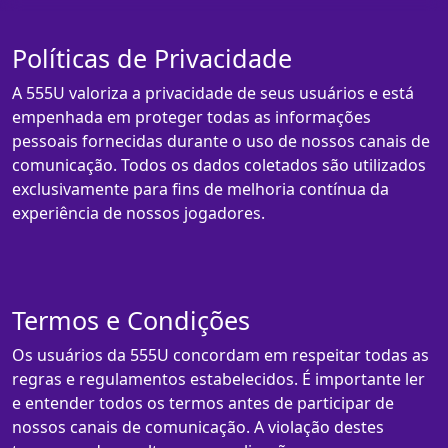
Políticas de Privacidade
A 555U valoriza a privacidade de seus usuários e está
empenhada em proteger todas as informações
pessoais fornecidas durante o uso de nossos canais de
comunicação. Todos os dados coletados são utilizados
exclusivamente para fins de melhoria contínua da
experiência de nossos jogadores.
Termos e Condições
Os usuários da 555U concordam em respeitar todas as
regras e regulamentos estabelecidos. É importante ler
e entender todos os termos antes de participar de
nossos canais de comunicação. A violação destes