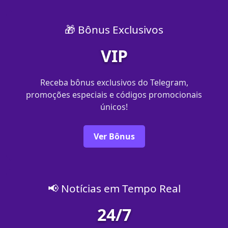
🎁 Bônus Exclusivos
VIP
Receba bônus exclusivos do Telegram,
promoções especiais e códigos promocionais
únicos!
Ver Bônus
📢 Notícias em Tempo Real
24/7