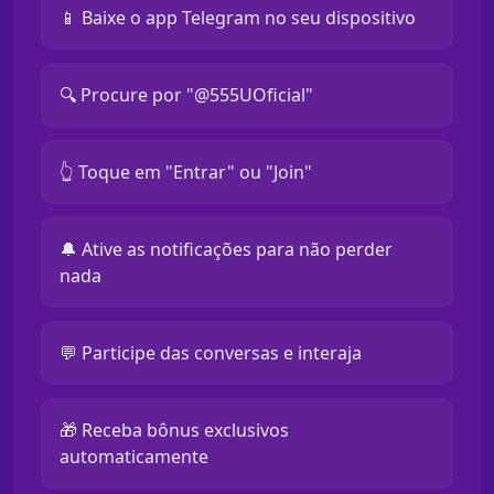
📱 Baixe o app Telegram no seu dispositivo
🔍 Procure por "@555UOficial"
👆 Toque em "Entrar" ou "Join"
🔔 Ative as notificações para não perder
nada
💬 Participe das conversas e interaja
🎁 Receba bônus exclusivos
automaticamente