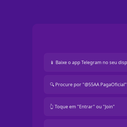
📱 Baixe o app Telegram no seu disp
🔍 Procure por "@55AA PagaOficial"
👆 Toque em "Entrar" ou "Join"