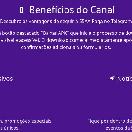
📱 Benefícios do Canal
Descubra as vantagens de seguir a 55AA Paga no Telegram
m botão destacado "Baixar APK" que inicia o processo de do
 visível e acessível. O download começa imediatamente apó
confirmações adicionais ou formulários.
sivos
📢 Notí
m, promoções especiais
Fique por dentro d
s únicos!
eventos da 