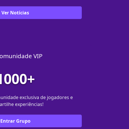
Ver Notícias
Comunidade VIP
1000+
unidade exclusiva de jogadores e
rtilhe experiências!
Entrar Grupo