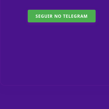
SEGUIR NO TELEGRAM