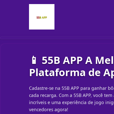
📱 55B APP A Me
Plataforma de A
Cadastre-se na 55B APP para ganhar bô
cada recarga. Com a 55B APP, você tem
incríveis e uma experiência de jogo inig
vencedores agora!