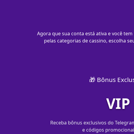
Agora que sua conta está ativa e você tem 
pelas categorias de cassino, escolha s
🎁 Bônus Exclu
VIP
Receba bônus exclusivos do Telegra
e códigos promocionai