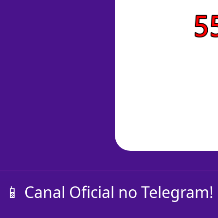
📱 Canal Oficial no Telegram!