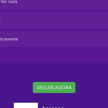
erder nada
a
aticamente
SEGUIR AGORA