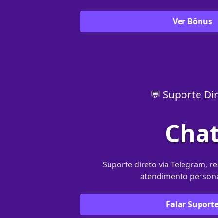
Ver Bônus
💬 Suporte Di
Cha
Suporte direto via Telegram, r
atendimento persona
Falar Suport