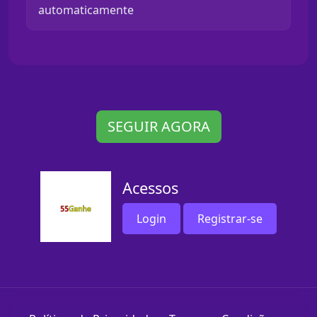
automaticamente
SEGUIR AGORA
Acessos
Login
Registrar-se