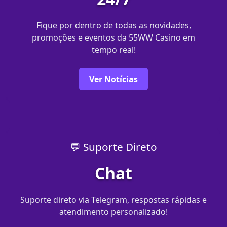
Fique por dentro de todas as novidades,
promoções e eventos da 55WW Casino em
tempo real!
Ver Notícias
💬 Suporte Direto
Chat
Suporte direto via Telegram, respostas rápidas e
atendimento personalizado!