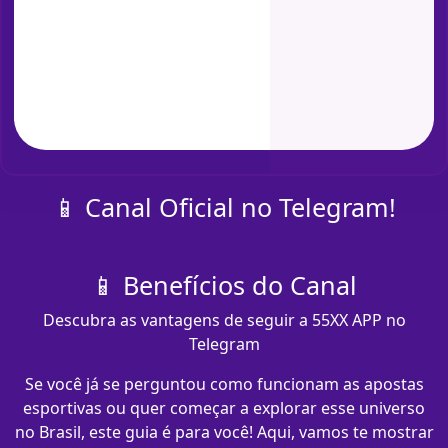
📱 Canal Oficial no Telegram!
📱 Benefícios do Canal
Descubra as vantagens de seguir a 55XX APP no
Telegram
Se você já se perguntou como funcionam as apostas
esportivas ou quer começar a explorar esse universo
no Brasil, este guia é para você! Aqui, vamos te mostrar