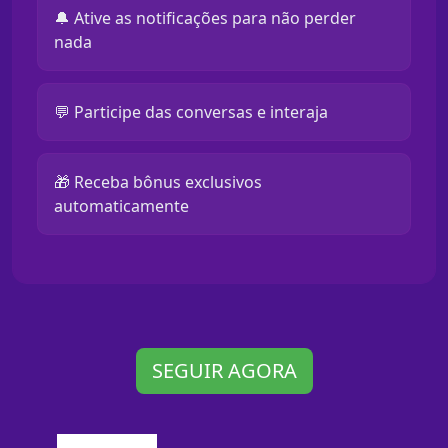
🔔 Ative as notificações para não perder
nada
💬 Participe das conversas e interaja
🎁 Receba bônus exclusivos
automaticamente
SEGUIR AGORA