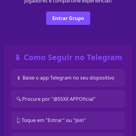
jogadores e compartilhe experiências!
Entrar Grupo
📱 Como Seguir no Telegram
📱 Baixe o app Telegram no seu dispositivo
🔍 Procure por "@55XX APPOficial"
👆 Toque em "Entrar" ou "Join"