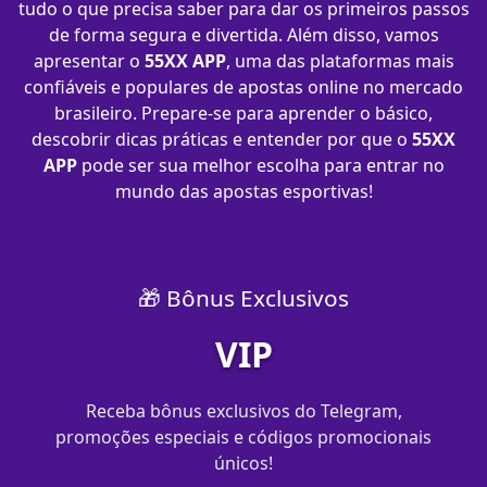
tudo o que precisa saber para dar os primeiros passos
de forma segura e divertida. Além disso, vamos
apresentar o
55XX APP
, uma das plataformas mais
confiáveis e populares de apostas online no mercado
brasileiro. Prepare-se para aprender o básico,
descobrir dicas práticas e entender por que o
55XX
APP
pode ser sua melhor escolha para entrar no
mundo das apostas esportivas!
🎁 Bônus Exclusivos
VIP
Receba bônus exclusivos do Telegram,
promoções especiais e códigos promocionais
únicos!