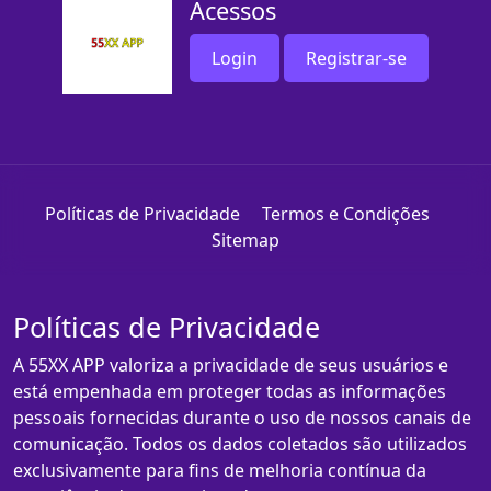
Acessos
Login
Registrar-se
Políticas de Privacidade
Termos e Condições
Sitemap
Políticas de Privacidade
A 55XX APP valoriza a privacidade de seus usuários e
está empenhada em proteger todas as informações
pessoais fornecidas durante o uso de nossos canais de
comunicação. Todos os dados coletados são utilizados
exclusivamente para fins de melhoria contínua da