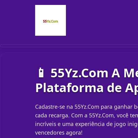
📱 55Yz.Com A M
Plataforma de A
Cadastre-se na 55Yz.Com para ganhar b
cada recarga. Com a 55Yz.Com, você te
incríveis e uma experiência de jogo inig
vencedores agora!