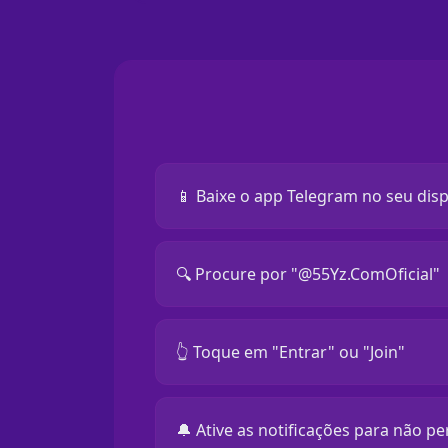
📱 Baixe o app Telegram no seu disp
🔍 Procure por "@55Yz.ComOficial"
👆 Toque em "Entrar" ou "Join"
🔔 Ative as notificações para não p