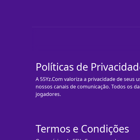
Políticas de Privacida
A 55Yz.Com valoriza a privacidade de seus 
nossos canais de comunicação. Todos os dad
jogadores.
Termos e Condições