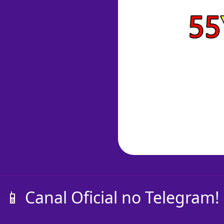
📱 Canal Oficial no Telegram!