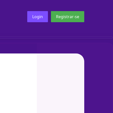
Login
Registrar-se