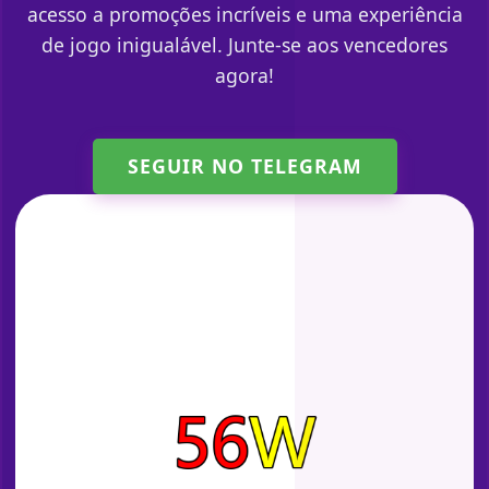
acesso a promoções incríveis e uma experiência
de jogo inigualável. Junte-se aos vencedores
agora!
SEGUIR NO TELEGRAM