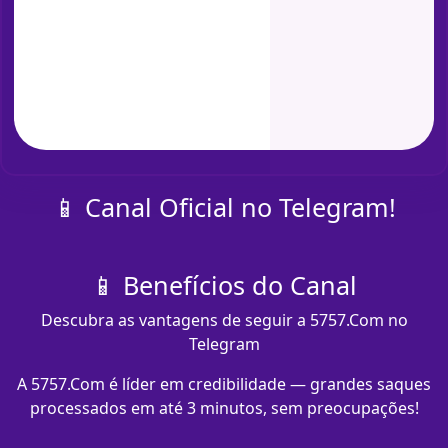
📱 Canal Oficial no Telegram!
📱 Benefícios do Canal
Descubra as vantagens de seguir a 5757.Com no
Telegram
A 5757.Com é líder em credibilidade — grandes saques
processados em até 3 minutos, sem preocupações!