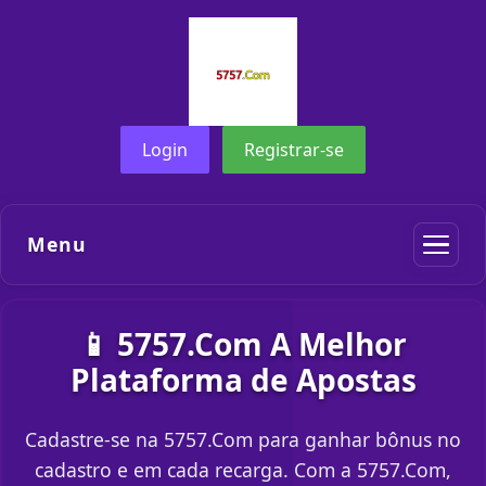
Login
Registrar-se
Menu
📱 5757.Com A Melhor
Plataforma de Apostas
Cadastre-se na 5757.Com para ganhar bônus no
cadastro e em cada recarga. Com a 5757.Com,