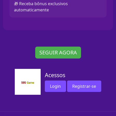
🎁 Receba bônus exclusivos
automaticamente
SEGUIR AGORA
Acessos
Login
Registrar-se