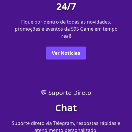
24/7
Fique por dentro de todas as novidades,
promoções e eventos da 595 Game em tempo
real!
Ver Notícias
💬 Suporte Direto
Chat
Suporte direto via Telegram, respostas rápidas e
atendimento personalizado!