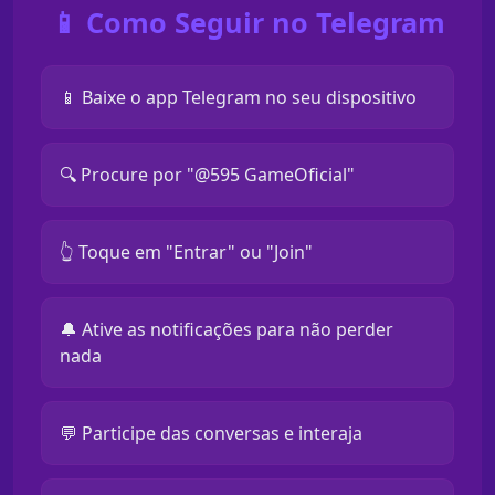
📱 Como Seguir no Telegram
📱 Baixe o app Telegram no seu dispositivo
🔍 Procure por "@595 GameOficial"
👆 Toque em "Entrar" ou "Join"
🔔 Ative as notificações para não perder
nada
💬 Participe das conversas e interaja