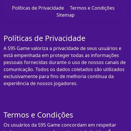
Políticas de Privacidade
Termos e Condições
Sitemap
Políticas de Privacidade
A 595 Game valoriza a privacidade de seus usuários e
está empenhada em proteger todas as informações
pessoais fornecidas durante o uso de nossos canais de
comunicação. Todos os dados coletados são utilizados
exclusivamente para fins de melhoria contínua da
experiência de nossos jogadores.
Termos e Condições
Os usuários da 595 Game concordam em respeitar