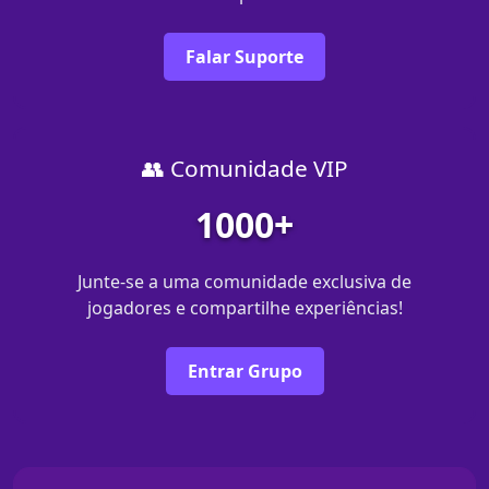
Falar Suporte
👥 Comunidade VIP
1000+
Junte-se a uma comunidade exclusiva de
jogadores e compartilhe experiências!
Entrar Grupo