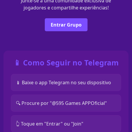
Junte-se a uma comunidade exclusiva de
jogadores e compartilhe experiências!
Entrar Grupo
📱 Como Seguir no Telegram
📱 Baixe o app Telegram no seu dispositivo
🔍 Procure por "@595 Games APPOficial"
👆 Toque em "Entrar" ou "Join"