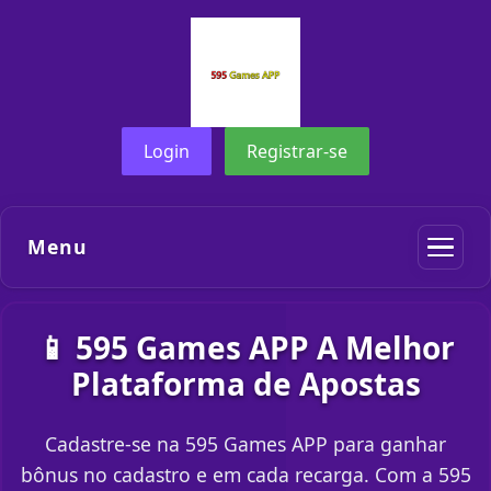
Login
Registrar-se
Menu
📱 595 Games APP A Melhor
Plataforma de Apostas
Cadastre-se na 595 Games APP para ganhar
bônus no cadastro e em cada recarga. Com a 595