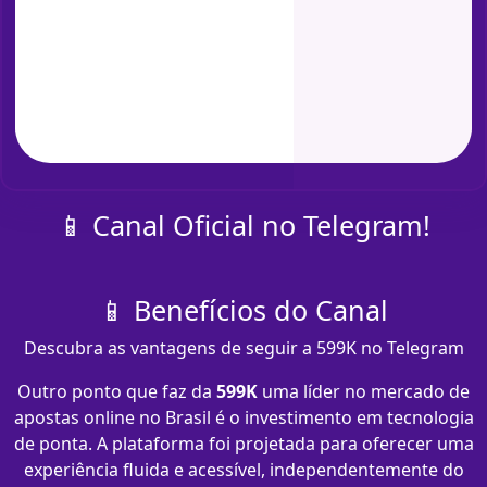
📱 Canal Oficial no Telegram!
📱 Benefícios do Canal
Descubra as vantagens de seguir a 599K no Telegram
Outro ponto que faz da
599K
uma líder no mercado de
apostas online no Brasil é o investimento em tecnologia
de ponta. A plataforma foi projetada para oferecer uma
experiência fluida e acessível, independentemente do