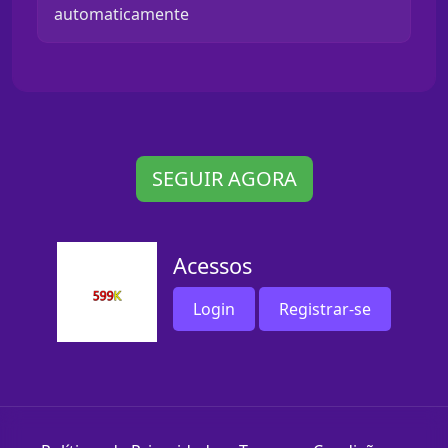
automaticamente
SEGUIR AGORA
Acessos
Login
Registrar-se