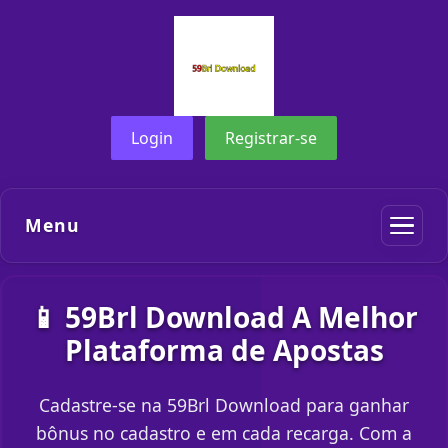
Login
Registrar-se
Menu
📱 59Brl Download A Melhor
Plataforma de Apostas
Cadastre-se na 59Brl Download para ganhar
bônus no cadastro e em cada recarga. Com a