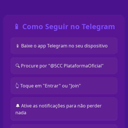
📱 Como Seguir no Telegram
📱 Baixe o app Telegram no seu dispositivo
🔍 Procure por "@5CC PlataformaOficial"
👆 Toque em "Entrar" ou "Join"
🔔 Ative as notificações para não perder
nada