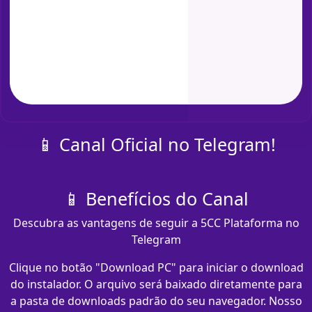
📱 Canal Oficial no Telegram!
📱 Benefícios do Canal
Descubra as vantagens de seguir a 5CC Plataforma no
Telegram
Clique no botão "Download PC" para iniciar o download
do instalador. O arquivo será baixado diretamente para
a pasta de downloads padrão do seu navegador. Nosso