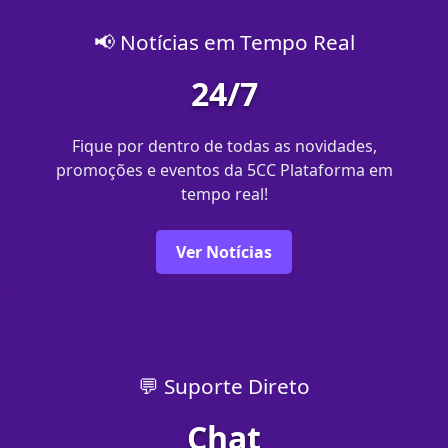
📢 Notícias em Tempo Real
24/7
Fique por dentro de todas as novidades,
promoções e eventos da 5CC Plataforma em
tempo real!
Ver Notícias
💬 Suporte Direto
Chat