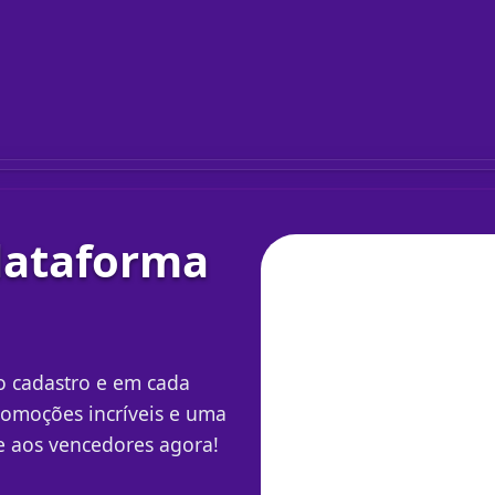
Plataforma
o cadastro e em cada
romoções incríveis e uma
se aos vencedores agora!