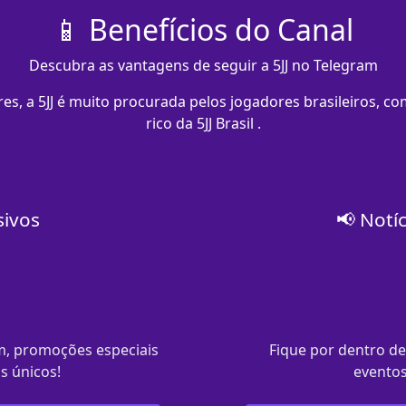
📱 Benefícios do Canal
Descubra as vantagens de seguir a 5JJ no Telegram
s, a 5JJ é muito procurada pelos jogadores brasileiros, co
rico da 5JJ Brasil .
sivos
📢 Notí
m, promoções especiais
Fique por dentro d
s únicos!
eventos