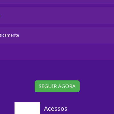
a
aticamente
SEGUIR AGORA
Acessos