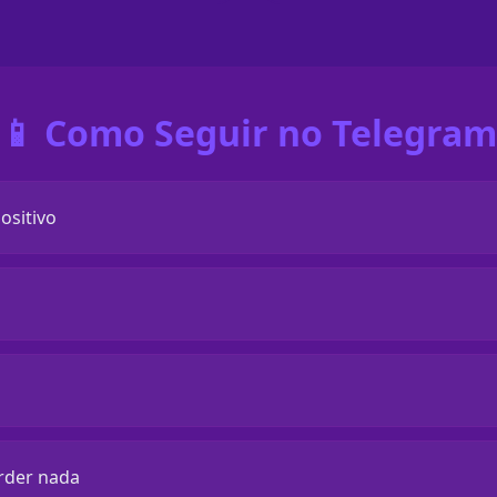
📱 Como Seguir no Telegram
ositivo
erder nada