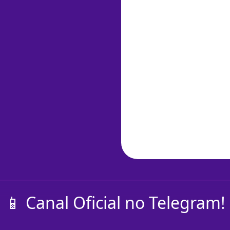
📱 Canal Oficial no Telegram!