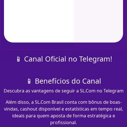
📱 Canal Oficial no Telegram!
📱 Benefícios do Canal
Descubra as vantagens de seguir a 5L.Com no Telegram
Além disso, a 5L.Com Brasil conta com bônus de boas-
vindas, cashout disponível e estatísticas em tempo real,
ideais para quem aposta de forma estratégica e
profissional.