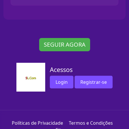
SEGUIR AGORA
Acessos
Login
Registrar-se
Políticas de Privacidade
Termos e Condições