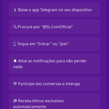
📱 Baixe o app Telegram no seu dispositivo
🔍 Procure por "@5L.ComOficial"
👆 Toque em "Entrar" ou "Join"
🔔 Ative as notificações para não perder
nada
💬 Participe das conversas e interaja
🎁 Receba bônus exclusivos
automaticamente