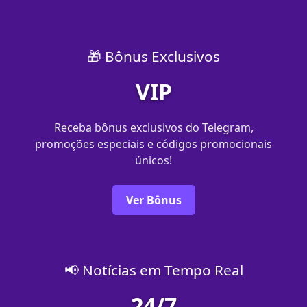
🎁 Bônus Exclusivos
VIP
Receba bônus exclusivos do Telegram,
promoções especiais e códigos promocionais
únicos!
Ver Bônus
📢 Notícias em Tempo Real
24/7