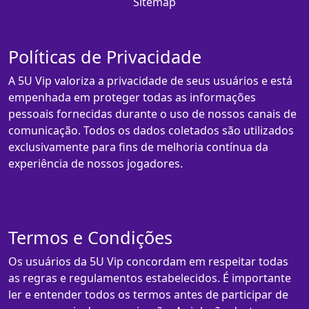
Sitemap
Políticas de Privacidade
A 5U Vip valoriza a privacidade de seus usuários e está
empenhada em proteger todas as informações
pessoais fornecidas durante o uso de nossos canais de
comunicação. Todos os dados coletados são utilizados
exclusivamente para fins de melhoria contínua da
experiência de nossos jogadores.
Termos e Condições
Os usuários da 5U Vip concordam em respeitar todas
as regras e regulamentos estabelecidos. É importante
ler e entender todos os termos antes de participar de