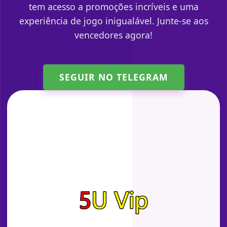
tem acesso a promoções incríveis e uma
experiência de jogo inigualável. Junte-se aos
vencedores agora!
SEGUIR NO TELEGRAM