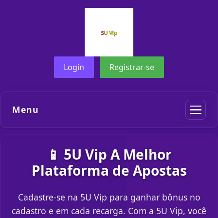
Login
Registrar-se
Menu
📱 5U Vip A Melhor
Plataforma de Apostas
Cadastre-se na 5U Vip para ganhar bônus no
cadastro e em cada recarga. Com a 5U Vip, você