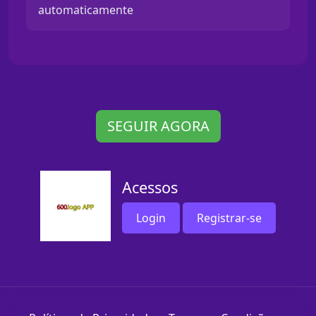
automaticamente
SEGUIR AGORA
Acessos
Login
Registrar-se