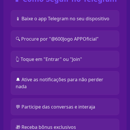
📱 Baixe o app Telegram no seu dispositivo
🔍 Procure por "@600Jogo APPOficial"
👆 Toque em "Entrar" ou "Join"
🔔 Ative as notificações para não perder
nada
💬 Participe das conversas e interaja
🎁 Receba bônus exclusivos