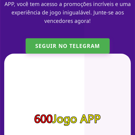
APP, você tem acesso a promoções incríveis e uma
experiência de jogo inigualável. Junte-se aos
vencedores agora!
SEGUIR NO TELEGRAM