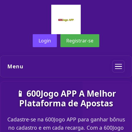
Login
Registrar-se
Menu
📱 600Jogo APP A Melhor
Plataforma de Apostas
Cadastre-se na 600Jogo APP para ganhar bônus
no cadastro e em cada recarga. Com a 600Jogo