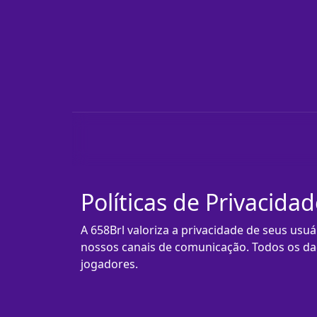
Políticas de Privacida
A 658Brl valoriza a privacidade de seus us
nossos canais de comunicação. Todos os dad
jogadores.