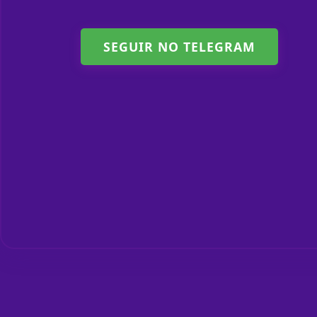
SEGUIR NO TELEGRAM