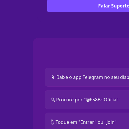
Falar Suport
📱 Baixe o app Telegram no seu disp
🔍 Procure por "@658BrlOficial"
👆 Toque em "Entrar" ou "Join"