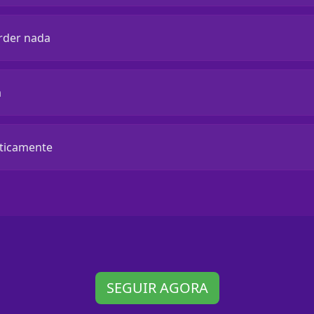
erder nada
a
aticamente
SEGUIR AGORA