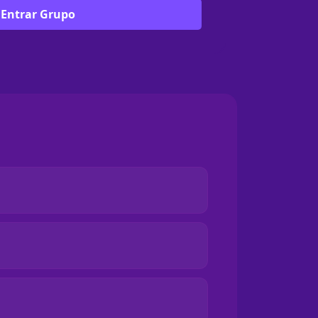
Entrar Grupo