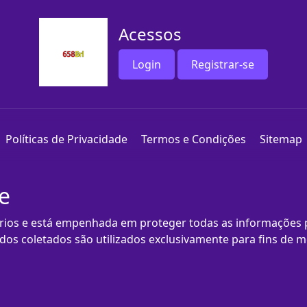
Acessos
Login
Registrar-se
Políticas de Privacidade
Termos e Condições
Sitemap
de
uários e está empenhada em proteger todas as informações 
os coletados são utilizados exclusivamente para fins de m