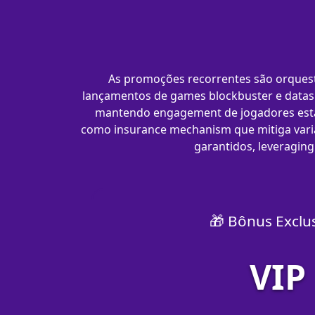
As promoções recorrentes são orquestr
lançamentos de games blockbuster e datas
mantendo engagement de jogadores esta
como insurance mechanism que mitiga varia
garantidos, leveraging
🎁 Bônus Exclu
VIP