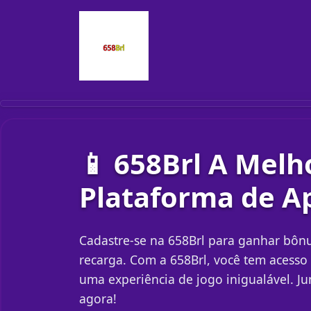
📱 658Brl A Melh
Plataforma de A
Cadastre-se na 658Brl para ganhar bôn
recarga. Com a 658Brl, você tem acesso 
uma experiência de jogo inigualável. J
agora!