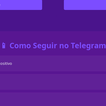
e
📱 Como Seguir no Telegram
ositivo