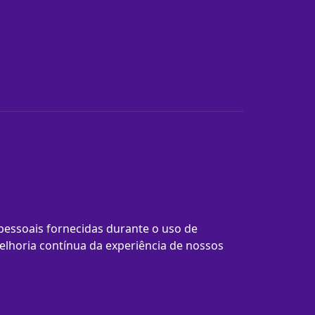
pessoais fornecidas durante o uso de
elhoria contínua da experiência de nossos