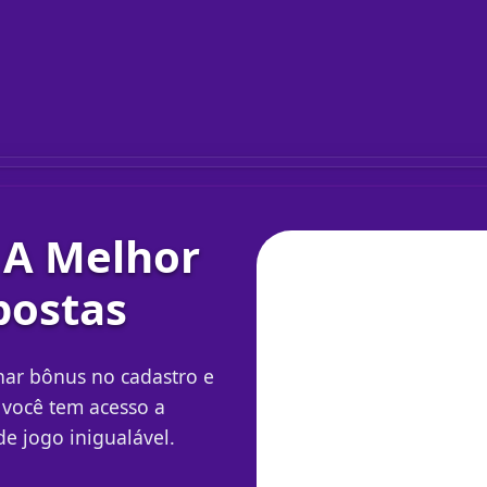
p A Melhor
postas
har bônus no cadastro e
 você tem acesso a
e jogo inigualável.