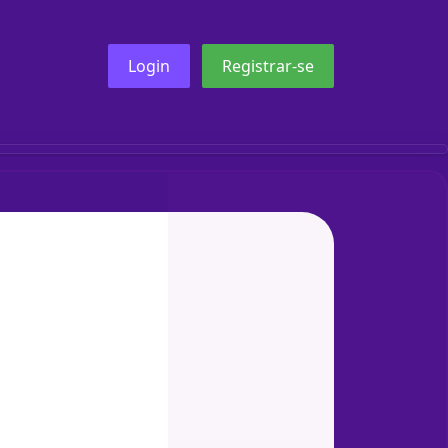
Login
Registrar-se