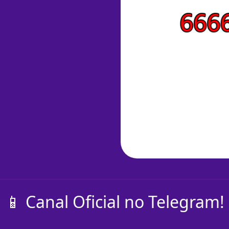
📱 Canal Oficial no Telegram!