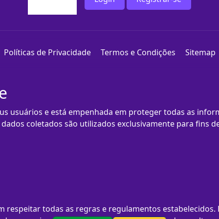
Políticas de Privacidade
Termos e Condições
Sitemap
de
 seus usuários e está empenhada em proteger todas as info
dados coletados são utilizados exclusivamente para fins d
 respeitar todas as regras e regulamentos estabelecidos. 