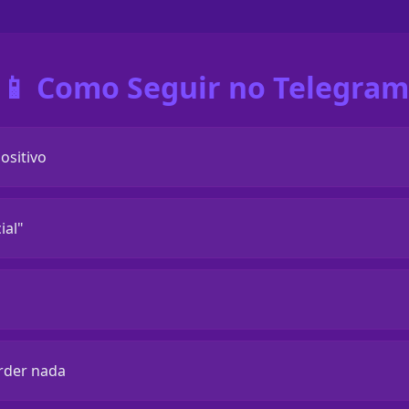
📱 Como Seguir no Telegram
ositivo
ial"
erder nada