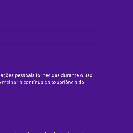
mações pessoais fornecidas durante o uso
e melhoria contínua da experiência de