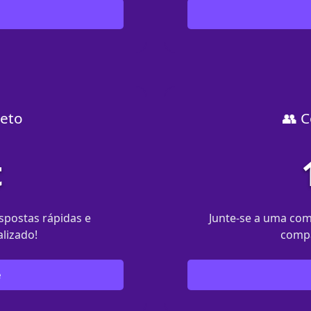
reto
👥 
t
espostas rápidas e
Junte-se a uma com
lizado!
compa
e