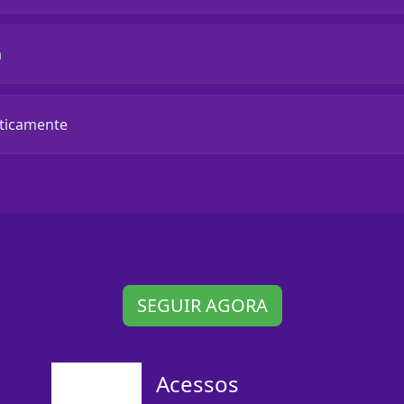
a
aticamente
SEGUIR AGORA
Acessos