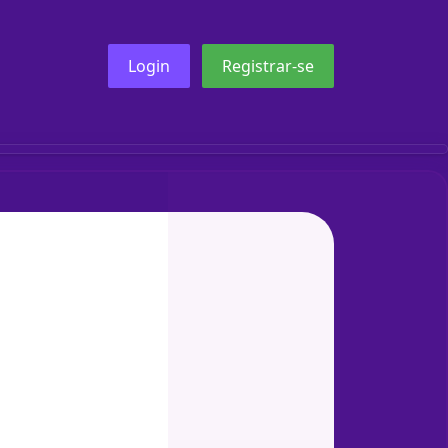
Login
Registrar-se