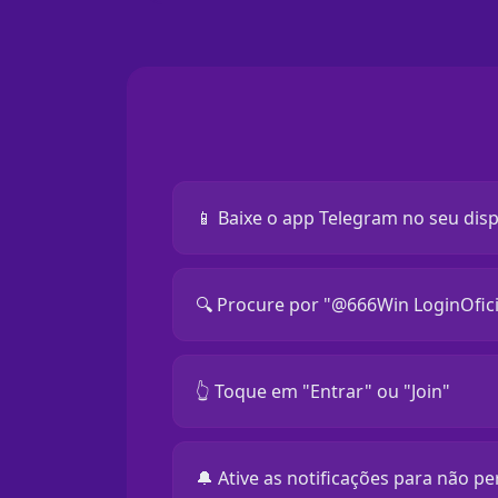
📱 Baixe o app Telegram no seu disp
🔍 Procure por "@666Win LoginOfici
👆 Toque em "Entrar" ou "Join"
🔔 Ative as notificações para não p