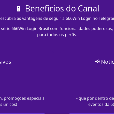
📱 Benefícios do Canal
escubra as vantagens de seguir a 666Win Login no Telegr
 série 666Win Login Brasil com funcionalidades poderosas,
para todos os perfis.
sivos
📢 Notí
m, promoções especiais
Fique por dentro d
s únicos!
eventos da 6