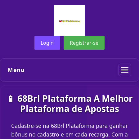
Login
Registrar-se
Menu
📱 68Brl Plataforma A Melhor
Plataforma de Apostas
Cadastre-se na 68Brl Plataforma para ganhar
bônus no cadastro e em cada recarga. Com a