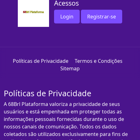
Acessos
Login
Registrar-se
Políticas de Privacidade
Termos e Condições
Sitemap
Políticas de Privacidade
A 68Brl Plataforma valoriza a privacidade de seus
usuários e está empenhada em proteger todas as
informações pessoais fornecidas durante o uso de
nossos canais de comunicação. Todos os dados
coletados são utilizados exclusivamente para fins de