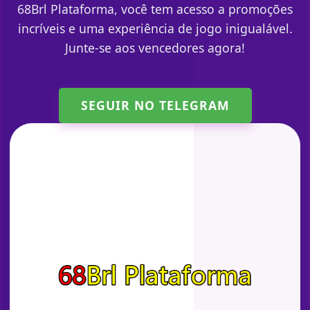
68Brl Plataforma, você tem acesso a promoções
incríveis e uma experiência de jogo inigualável.
Junte-se aos vencedores agora!
SEGUIR NO TELEGRAM