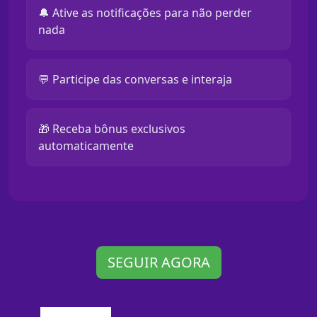
🔔 Ative as notificações para não perder
nada
💬 Participe das conversas e interaja
🎁 Receba bônus exclusivos
automaticamente
SEGUIR AGORA