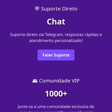
💬 Suporte Direto
Chat
Suporte direto via Telegram, respostas rápidas e
atendimento personalizado!
Falar Suporte
👥 Comunidade VIP
1000+
Junte-se a uma comunidade exclusiva de