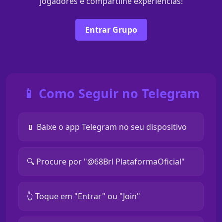
jogadores e compartilhe experiências!
Entrar Grupo
📱 Como Seguir no Telegram
📱 Baixe o app Telegram no seu dispositivo
🔍 Procure por "@68Brl PlataformaOficial"
👆 Toque em "Entrar" ou "Join"